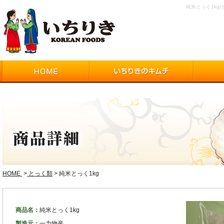
純米とっく1k
HOME
>
とっく類
> 純米とっく1kg
商品名：
純米とっく1kg
製造元：
一力物産