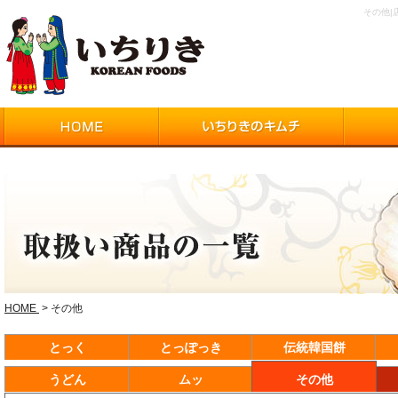
その他
HOME
> その他
とっく
とっぽっき
伝統韓国餅
うどん
ムッ
その他